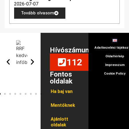
2026-07-07
Tovább olvasom
Adatkezelési tájékoz
Hívószámunk
Oldaltérkép
112
Impresszum
Fontos
Cookie Policy
oldalak
Ha baj van
Mentőknek
Ajánlott
oldalak