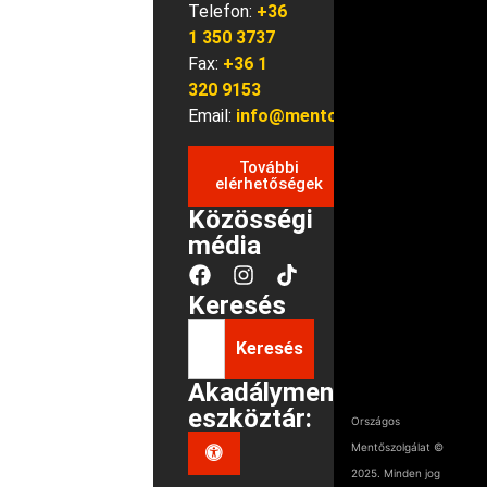
Telefon:
+36
1 350 3737
Fax:
+36 1
320 9153
Email:
info@mentok.hu
További
elérhetőségek
Közösségi
média
Keresés
Keresés
Akadálymentes
eszköztár:
Országos
Mentőszolgálat ©
2025. Minden jog