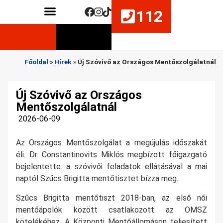
112
Közérdekű adatok
Életmentő készségek fejlesztése
Főoldal
»
Hírek
»
Új Szóvivő az Országos Mentőszolgálatnál
Új Szóvivő az Országos
Mentőszolgálatnál
2026-06-09
Az Országos Mentőszolgálat a megújulás időszakát
éli. Dr. Constantinovits Miklós megbízott főigazgató
bejelentette: a szóvivői feladatok ellátásával a mai
naptól Szűcs Brigitta mentőtisztet bízza meg.
Szűcs Brigitta mentőtiszt 2018-ban, az első női
mentőápolók között csatlakozott az OMSZ
kötelékéhez. A Központi Mentőállomáson teljesített