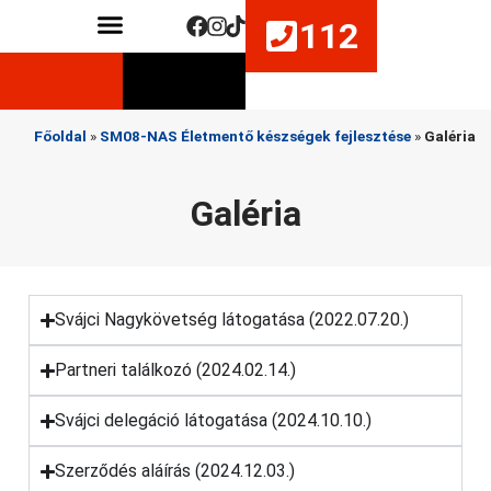
112
Közérdekű adatok
Életmentő készségek fejlesztése
Főoldal
»
SM08-NAS Életmentő készségek fejlesztése
»
Galéria
Galéria
Svájci Nagykövetség látogatása (2022.07.20.)
Partneri találkozó (2024.02.14.)
Svájci delegáció látogatása (2024.10.10.)
Szerződés aláírás (2024.12.03.)