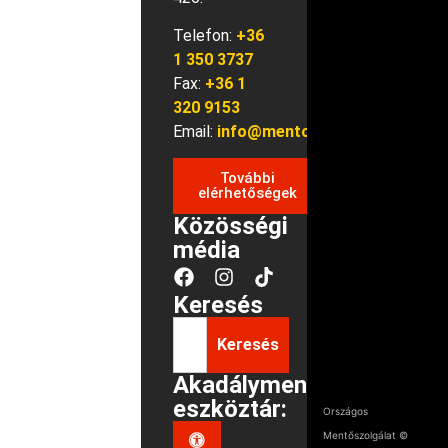
Telefon:
+36
1 350 3737
Fax:
+36 1
320 9153
Email:
info@mentok.hu
További
elérhetőségek
Közösségi
média
Keresés
Keresés
Akadálymentes
eszköztár:
Országos
Mentőszolgálat ©