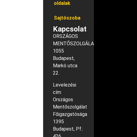
oldalak
Sajtószoba
Kapcsolat
ORSZÁGOS
MENTŐSZOLGÁLAT
1055
Budapest,
Markó utca
22.
Levelezési
cím:
Országos
Mentőszolgálat
Főigazgatósága
1395
Budapest, Pf.:
426.