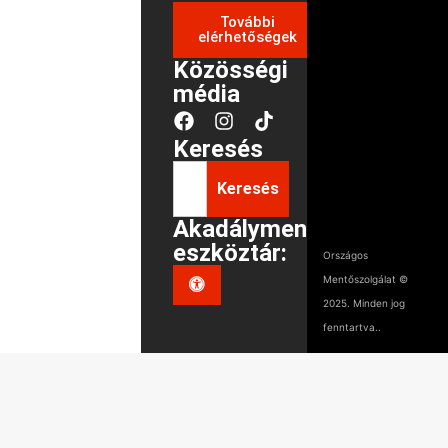
További
elérhetőségek
Közösségi
média
Keresés
Keresés
Akadálymentes
eszköztár:
Országos
Mentőszolgálat ©
2025. Minden jog
fenntartva..