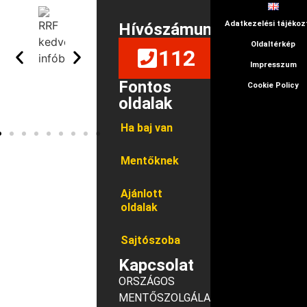
Adatkezelési tájékoz
Hívószámunk
Oldaltérkép
112
Impresszum
Fontos
Cookie Policy
oldalak
Ha baj van
Mentőknek
Ajánlott
oldalak
Sajtószoba
Kapcsolat
ORSZÁGOS
MENTŐSZOLGÁLAT