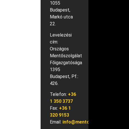
1055
Budapest,
Markó utca
22.
Levelezési
cím:
Országos
Mentőszolgálat
Főigazgatósága
1395
Budapest, Pf.:
426.
Telefon:
+36
1 350 3737
Fax:
+36 1
320 9153
Email:
info@mentok.hu