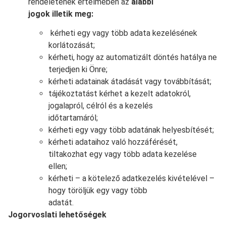
rendeletének értelmében az
alábbi
jogok illetik meg:
kérheti egy vagy több adata kezelésének
korlátozását;
kérheti, hogy az automatizált döntés hatálya ne
terjedjen ki Önre;
kérheti adatainak átadását vagy továbbítását;
tájékoztatást kérhet a kezelt adatokról,
jogalapról, célról és a kezelés
időtartamáról;
kérheti egy vagy több adatának helyesbítését;
kérheti adataihoz való hozzáférését,
tiltakozhat egy vagy több adata kezelése
ellen;
kérheti – a kötelező adatkezelés kivételével –
hogy töröljük egy vagy több
adatát.
Jogorvoslati lehetőségek