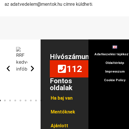
az adatvedelem@mentok.hu címre küldheti.
Adatkezelési tájékoz
Hívószámunk
Oldaltérkép
112
Impresszum
Fontos
Cookie Policy
oldalak
Ha baj van
Mentőknek
Ajánlott