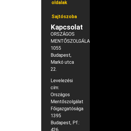
oldalak
Sajtószoba
Kapcsolat
ORSZÁGOS
MENTŐSZOLGÁLAT
1055
Budapest,
Markó utca
22.
Levelezési
cím:
Országos
Mentőszolgálat
Főigazgatósága
1395
Budapest, Pf.:
426.