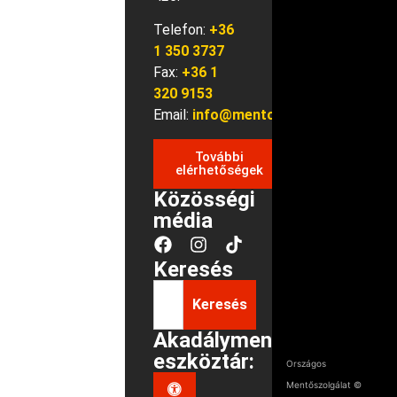
Telefon:
+36
1 350 3737
Fax:
+36 1
320 9153
Email:
info@mentok.hu
További
elérhetőségek
Közösségi
média
Keresés
Keresés
Akadálymentes
eszköztár:
Országos
Mentőszolgálat ©