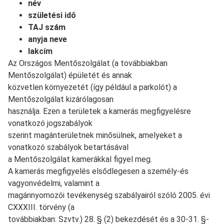
név
születési idő
TAJ szám
anyja neve
lakcím
Az Országos Mentőszolgálat (a továbbiakban
Mentőszolgálat) épületét és annak
közvetlen környezetét (így például a parkolót) a
Mentőszolgálat kizárólagosan
használja. Ezen a területek a kamerás megfigyelésre
vonatkozó jogszabályok
szerint magánterületnek minősülnek, amelyeket a
vonatkozó szabályok betartásával
a Mentőszolgálat kamerákkal figyel meg.
A kamerás megfigyelés elsődlegesen a személy-és
vagyonvédelmi, valamint a
magánnyomozói tevékenység szabályairól szóló 2005. évi
CXXXIII. törvény (a
továbbiakban: Szvtv.) 28. § (2) bekezdését és a 30-31. §-