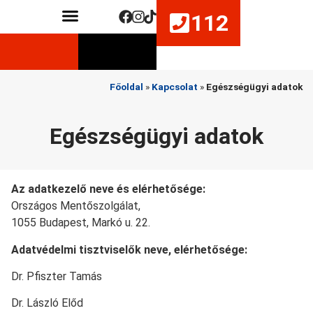
112
Közérdekű adatok
Életmentő készségek fejlesztése
Főoldal
»
Kapcsolat
»
Egészségügyi adatok
Egészségügyi adatok
Az adatkezelő neve és elérhetősége:
Országos Mentőszolgálat,
1055 Budapest, Markó u. 22.
Adatvédelmi tisztviselők neve, elérhetősége:
Dr. Pfiszter Tamás
Dr. László Előd