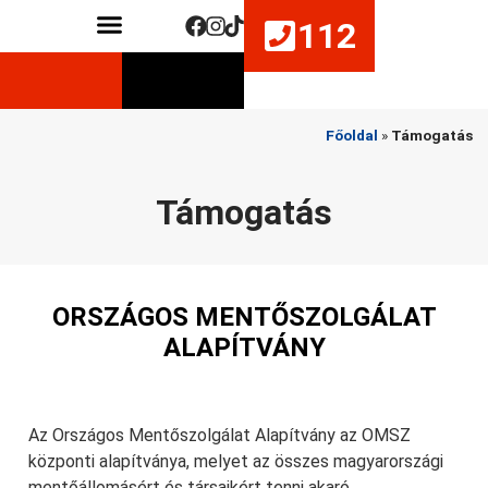
112
Közérdekű adatok
Életmentő készségek fejlesztése
Főoldal
»
Támogatás
Támogatás
ORSZÁGOS MENTŐSZOLGÁLAT
ALAPÍTVÁNY
Az Országos Mentőszolgálat Alapítvány az OMSZ
központi alapítványa, melyet az összes magyarországi
mentőállomásért és társaikért tenni akaró