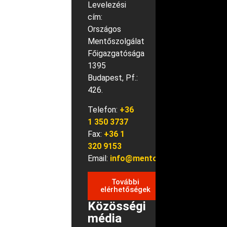
Levelezési
cím:
Országos
Mentőszolgálat
Főigazgatósága
1395
Budapest, Pf.:
426.
Telefon:
+36
1 350 3737
Fax:
+36 1
320 9153
Email:
info@mentok.hu
További
elérhetőségek
Közösségi
média