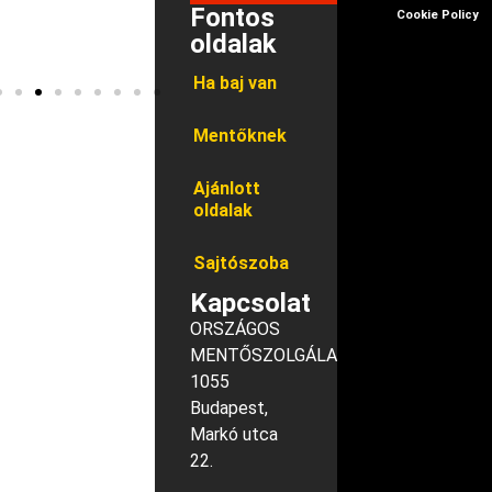
Fontos
Cookie Policy
oldalak
Ha baj van
Mentőknek
Ajánlott
oldalak
Sajtószoba
Kapcsolat
ORSZÁGOS
MENTŐSZOLGÁLAT
1055
Budapest,
Markó utca
22.