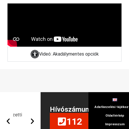
Videó: Akadálymentes opciók
Adatkezelési tájékoz
Hívószámunk
Oldaltérkép
112
Impresszum