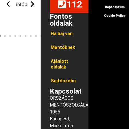
112
Impresszum
Fontos
Cookie Policy
oldalak
Ha baj van
Mentőknek
Ajánlott
oldalak
Sajtószoba
Kapcsolat
ORSZÁGOS
MENTŐSZOLGÁLAT
1055
Budapest,
Markó utca