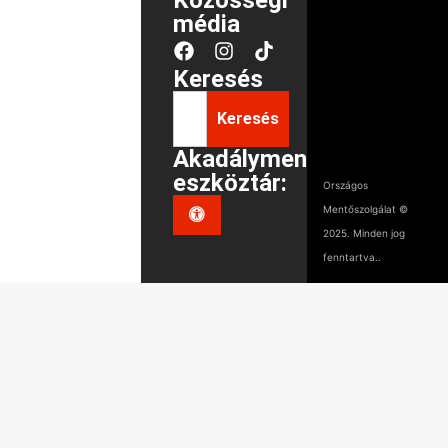
Közösségi
média
Keresés
Keresés
Akadálymentes
eszköztár:
Országos
Mentőszolgálat ©
2025. Minden jog
fenntartva..