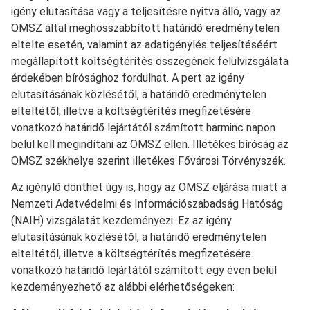
igény elutasítása vagy a teljesítésre nyitva álló, vagy az
OMSZ által meghosszabbított határidő eredménytelen
eltelte esetén, valamint az adatigénylés teljesítéséért
megállapított költségtérítés összegének felülvizsgálata
érdekében bírósághoz fordulhat. A pert az igény
elutasításának közlésétől, a határidő eredménytelen
elteltétől, illetve a költségtérítés megfizetésére
vonatkozó határidő lejártától számított harminc napon
belül kell megindítani az OMSZ ellen. Illetékes bíróság az
OMSZ székhelye szerint illetékes Fővárosi Törvényszék.
Az igénylő dönthet úgy is, hogy az OMSZ eljárása miatt a
Nemzeti Adatvédelmi és Információszabadság Hatóság
(NAIH) vizsgálatát kezdeményezi. Ez az igény
elutasításának közlésétől, a határidő eredménytelen
elteltétől, illetve a költségtérítés megfizetésére
vonatkozó határidő lejártától számított egy éven belül
kezdeményezhető az alábbi elérhetőségeken: