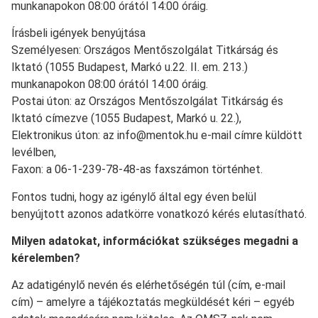
munkanapokon 08:00 órától 14:00 óráig.
Írásbeli igények benyújtása
Személyesen: Országos Mentőszolgálat Titkárság és
Iktató (1055 Budapest, Markó u.22. II. em. 213.)
munkanapokon 08:00 órától 14:00 óráig.
Postai úton: az Országos Mentőszolgálat Titkárság és
Iktató címezve (1055 Budapest, Markó u. 22.),
Elektronikus úton: az info@mentok.hu e-mail címre küldött
levélben,
Faxon: a 06-1-239-78-48-as faxszámon történhet.
Fontos tudni, hogy az igénylő által egy éven belül
benyújtott azonos adatkörre vonatkozó kérés elutasítható.
Milyen adatokat, információkat szükséges megadni a
kérelemben?
Az adatigénylő nevén és elérhetőségén túl (cím, e-mail
cím) – amelyre a tájékoztatás megküldését kéri – egyéb