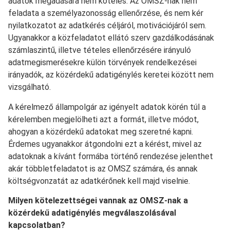
adatok megadására nem köteles. Az OMSZ-nak nem
feladata a személyazonosság ellenőrzése, és nem kér
nyilatkozatot az adatkérés céljáról, motivációjáról sem.
Ugyanakkor a közfeladatot ellátó szerv gazdálkodásának
számlaszintű, illetve tételes ellenőrzésére irányuló
adatmegismerésekre külön törvények rendelkezései
irányadók, az közérdekű adatigénylés keretei között nem
vizsgálható.
A kérelmező állampolgár az igényelt adatok körén túl a
kérelemben megjelölheti azt a formát, illetve módot,
ahogyan a közérdekű adatokat meg szeretné kapni.
Érdemes ugyanakkor átgondolni ezt a kérést, mivel az
adatoknak a kívánt formába történő rendezése jelenthet
akár többletfeladatot is az OMSZ számára, és annak
költségvonzatát az adatkérőnek kell majd viselnie.
Milyen kötelezettségei vannak az OMSZ-nak a
közérdekű adatigénylés megválaszolásával
kapcsolatban?