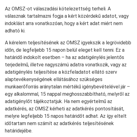
Az OMSZ-ot válaszadási kötelezettség terheli. A
válasznak tartalmazni fogja a kért közérdekű adatot, vagy
indoklást arra vonatkozóan, hogy a kért adat miért nem
adható ki.
A kérelem teljesítésének az OMSZ igyekszik a legrövidebb
időn, de legfeljebb 15 napon belül eleget kell tenni. Ez a
határidő indokolt esetben – ha az adatigénylés jelentős
terjedelmű, illetve nagyszámú adatra vonatkozik, vagy az
adatigénylés teljesítése a közfeladatot ellátó szerv
alaptevékenységének ellátásához szükséges
munkaerőforrás aránytalan mértékű igénybevételével jár –
egy alkalommal, 15 nappal meghosszabbítható, melyről az
adatigénylőt tájékoztatjuk. Ha nem egyértelmű az
adatkérés, az OMSZ kérheti az adatkérés pontosítását,
melyre legfeljebb 15 napos határidőt adhat. Az így eltelt
időtartam nem számít az adatkérés teljesítésének
határidejébe.