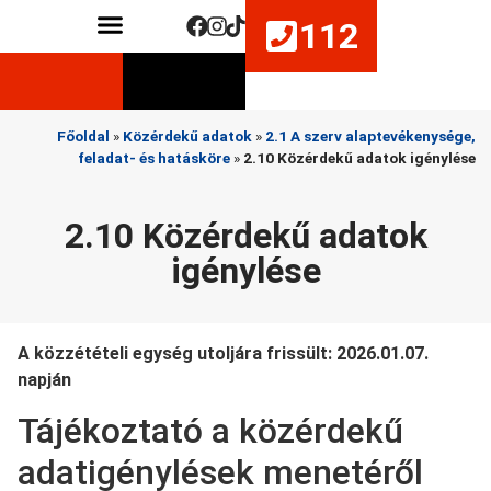
112
Közérdekű adatok
Életmentő készségek fejlesztése
Főoldal
»
Közérdekű adatok
»
2.1 A szerv alaptevékenysége,
feladat- és hatásköre
»
2.10 Közérdekű adatok igénylése
2.10 Közérdekű adatok
igénylése
A közzétételi egység utoljára frissült: 2026.01.07.
napján
Tájékoztató a közérdekű
adatigénylések menetéről