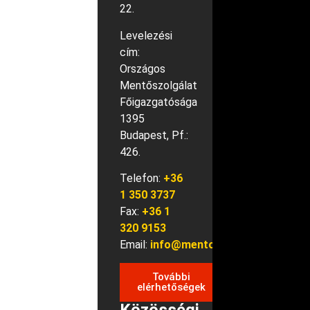
22.
Levelezési
cím:
Országos
Mentőszolgálat
Főigazgatósága
1395
Budapest, Pf.:
426.
Telefon:
+36
1 350 3737
Fax:
+36 1
320 9153
Email:
info@mentok.hu
További
elérhetőségek