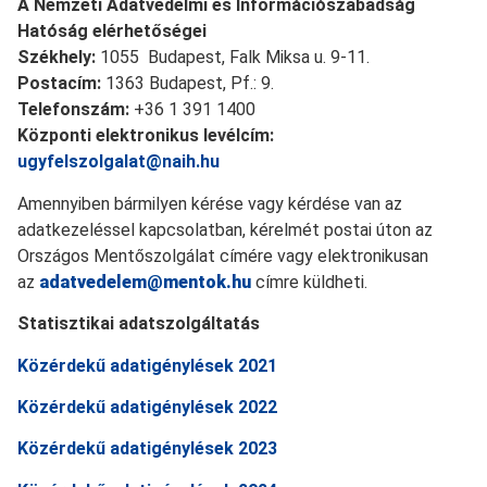
A Nemzeti Adatvédelmi és Információszabadság
Hatóság elérhetőségei
Székhely:
1055 Budapest, Falk Miksa u. 9-11.
Postacím:
1363 Budapest, Pf.: 9.
Telefonszám:
+36 1 391 1400
Központi elektronikus levélcím:
ugyfelszolgalat@naih.hu
Amennyiben bármilyen kérése vagy kérdése van az
adatkezeléssel kapcsolatban, kérelmét postai úton az
Országos Mentőszolgálat címére vagy elektronikusan
az
adatvedelem@mentok.hu
címre küldheti.
Statisztikai adatszolgáltatás
Közérdekű adatigénylések 2021
Közérdekű adatigénylések 2022
Közérdekű adatigénylések 2023