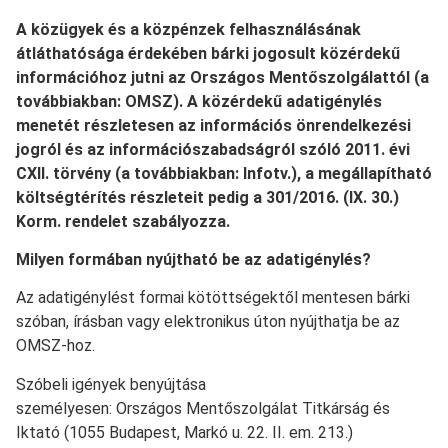
A közügyek és a közpénzek felhasználásának
átláthatósága érdekében bárki jogosult közérdekű
információhoz jutni az Országos Mentőszolgálattól (a
továbbiakban: OMSZ). A közérdekű adatigénylés
menetét részletesen az információs önrendelkezési
jogról és az információszabadságról szóló 2011. évi
CXII. törvény (a továbbiakban: Infotv.), a megállapítható
költségtérítés részleteit pedig a 301/2016. (IX. 30.)
Korm. rendelet szabályozza.
Milyen formában nyújtható be az adatigénylés?
Az adatigénylést formai kötöttségektől mentesen bárki
szóban, írásban vagy elektronikus úton nyújthatja be az
OMSZ-hoz.
Szóbeli igények benyújtása
személyesen: Országos Mentőszolgálat Titkárság és
Iktató (1055 Budapest, Markó u. 22. II. em. 213.)