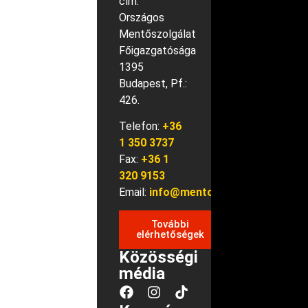
cím:
Országos
Mentőszolgálat
Főigazgatósága
1395
Budapest, Pf.:
426.
Telefon:
+36
1 350 3737
Fax:
+36 1
320 9153
Email:
info@mentok.hu
További
elérhetőségek
Közösségi
média