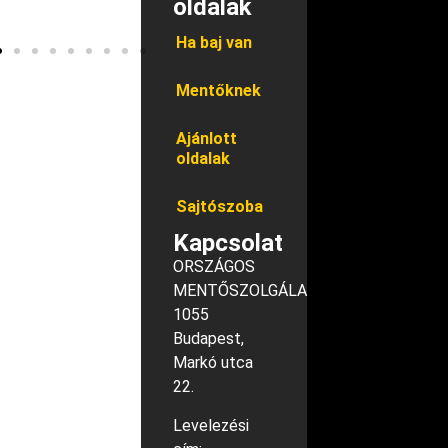
oldalak
Ha baj van
Mentőknek
Ajánlott
oldalak
Sajtószoba
Kapcsolat
ORSZÁGOS
MENTŐSZOLGÁLAT
1055
Budapest,
Markó utca
22.
Levelezési