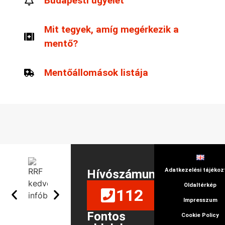
Budapesti ügyelet
Mit tegyek, amíg megérkezik a
mentő?
Mentőállomások listája
Adatkezelési tájékoz
Hívószámunk
Oldaltérkép
112
Impresszum
Fontos
Cookie Policy