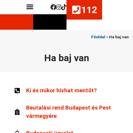
112
Közérdekű adatok
Életmentő készségek fejlesztése
Főoldal
»
Ha baj van
Ha baj van
Ki és mikor hívhat mentőt?
Beutalási rend Budapest és Pest
vármegyére