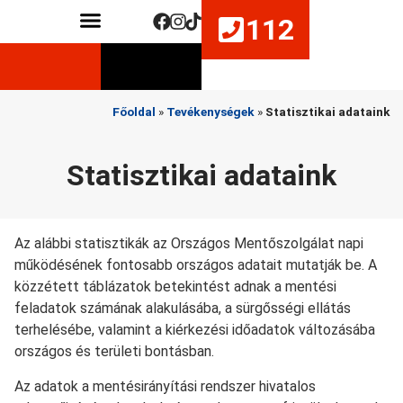
112
Közérdekű adatok
Életmentő készségek fejlesztése
Főoldal
»
Tevékenységek
»
Statisztikai adataink
Statisztikai adataink
Az alábbi statisztikák az Országos Mentőszolgálat napi
működésének fontosabb országos adatait mutatják be. A
közzétett táblázatok betekintést adnak a mentési
feladatok számának alakulásába, a sürgősségi ellátás
terhelésébe, valamint a kiérkezési időadatok változásába
országos és területi bontásban.
Az adatok a mentésirányítási rendszer hivatalos