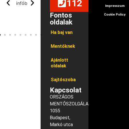
112
Impresszum
Fontos
Cookie Policy
oldalak
Ha baj van
Mentőknek
Ajánlott
oldalak
Sajtószoba
Kapcsolat
ORSZÁGOS
MENTŐSZOLGÁLAT
1055
Budapest,
Markó utca