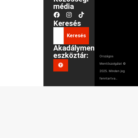
média
Keresés
Keresés
Akadálymentes
eszköztár:
Országos
Mentőszolgálat ©
2025. Minden jog
fenntartva..