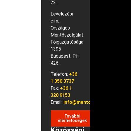
22.
Levelezési
cím:
Országos
Mentőszolgálat
Főigazgatósága
1395
Budapest, Pf.:
426.
Telefon:
+36
1 350 3737
Fax:
+36 1
320 9153
Email:
info@mentok.hu
További
elérhetőségek
Közösségi