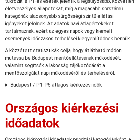
tükrözik: a P1-es esetek jelentik a legsúlyosabb, közvetlen
életveszélyes állapotokat, míg a magasabb sorszámú
kategóriák alacsonyabb sürgősségi szintű ellátási
igényeket jelölnek. Az adatok havi átlagértékeket
tartalmaznak, ezért az egyes napok vagy kiemelt
események időszakos terhelései kiegyenlítődnek bennük.
A közzétett statisztikák célja, hogy átlátható módon
mutassa be Budapest mentőellátásának működését,
valamint segítsék a lakosság tájékozódását a
mentőszolgálat napi működéséről és terheléséről.
Budapest / P1-P5 átlagos kiérkezési idők
Országos kiérkezési
időadatok
Országos kiérkezési időadatok prioritási kategóriánként, a