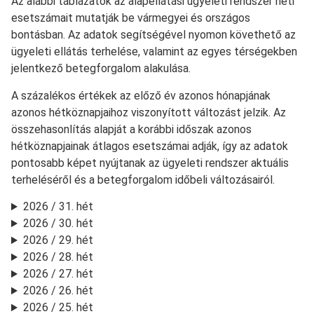
Az alábbi táblázatok az alapellátási ügyeleti rendszer heti
esetszámait mutatják be vármegyei és országos
bontásban. Az adatok segítségével nyomon követhető az
ügyeleti ellátás terhelése, valamint az egyes térségekben
jelentkező betegforgalom alakulása.
A százalékos értékek az előző év azonos hónapjának
azonos hétköznapjaihoz viszonyított változást jelzik. Az
összehasonlítás alapját a korábbi időszak azonos
hétköznapjainak átlagos esetszámai adják, így az adatok
pontosabb képet nyújtanak az ügyeleti rendszer aktuális
terheléséről és a betegforgalom időbeli változásairól.
2026 / 31. hét
2026 / 30. hét
2026 / 29. hét
2026 / 28. hét
2026 / 27. hét
2026 / 26. hét
2026 / 25. hét