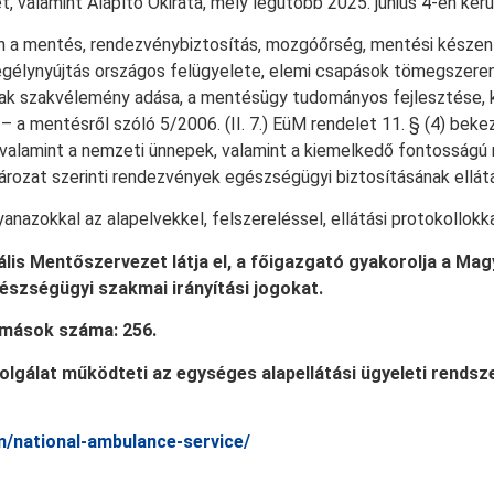
et, valamint Alapító Okirata, mely legutóbb 2025. június 4-én ke
 a mentés, rendezvénybiztosítás, mozgóőrség, mentési készenlé
sősegélynyújtás országos felügyelete, elemi csapások tömegsze
ak szakvélemény adása, a mentésügy tudományos fejlesztése, k
a mentésről szóló 5/2006. (II. 7.) EüM rendelet 11. § (4) bekez
valamint a nemzeti ünnepek, valamint a kiemelkedő fontosságú
ározat szerinti rendezvények egészségügyi biztosításának ellát
nazokkal az alapelvekkel, felszereléssel, ellátási protokollokk
lis Mentőszervezet látja el, a főigazgató gyakorolja a Mag
észségügyi szakmai irányítási jogokat.
omások száma: 256.
lgálat működteti az egységes alapellátási ügyeleti rendsze
n/national-ambulance-service/