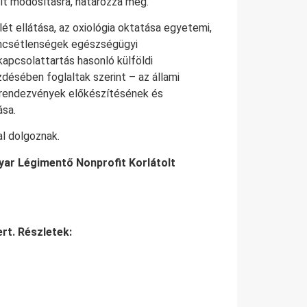
rült módosításra, határozza meg.
t ellátása, az oxiológia oktatása egyetemi,
rencsétlenségek egészségügyi
apcsolattartás hasonló külföldi
désében foglaltak szerint – az állami
 rendezvények előkészítésének és
ása.
al dolgoznak.
yar Légimentő Nonprofit Korlátolt
rt. Részletek: