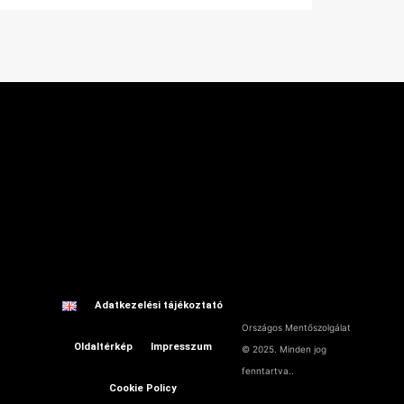
ntes
Adatkezelési tájékoztató
Országos Mentőszolgálat
Oldaltérkép
Impresszum
© 2025. Minden jog
fenntartva..
Cookie Policy