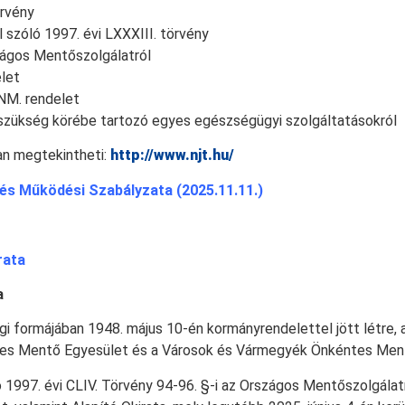
örvény
l szóló 1997. évi LXXXIII. törvény
szágos Mentőszolgálatról
elet
 NM. rendelet
s szükség körébe tartozó egyes egészségügyi szolgáltatásokról
an megtekintheti:
http://www.njt.hu/
és Működési Szabályzata (2025.11.11.)
rata
a
 formájában 1948. május 10-én kormányrendelettel jött létre, 
tes Mentő Egyesület és a Városok és Vármegyék Önkéntes Ment
997. évi CLIV. Törvény 94-96. §-i az Országos Mentőszolgálatró