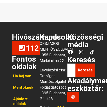
Hívószámunk
Kapcsolat
Közösségi
média
ORSZÁGOS
112
MENTŐSZOLGÁLAT
1055 Budapest,
Fontos
Keresés
Markó utca 22.
oldalak
Levelezési cím:
Keresés
Országos
Ha baj van
Akadályme
Mentőszolgálat
eszköztár:
Főigazgatósága
Mentőknek
1395 Budapest,
Pf.: 426.
Ajánlott
oldalak