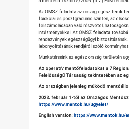
a mentésről szóló 5/2006. (II.7.) EüM rendel
Az OMSZ feladata az ország egész területén
főiskolai és posztgraduális szinten, az el
felszámolásában való részvétel, hatóságokn
intézményekkel. Az OMSZ feladata továbbá – 
rendezvények egészségügyi biztosításának, 
lebonyolításának rendjéről szóló kormányhat
Munkatársaink az egész ország területén ugya
Az operatív mentőfeladatokat a 7 Regioná
Felelősségű Társaság tekintetében az eg
Az országban jelenleg működő mentőáll
2023. február 1-től az Országos Mentőszo
https://www.mentok.hu/ugyelet/
English version:
https://www.mentok.hu/e