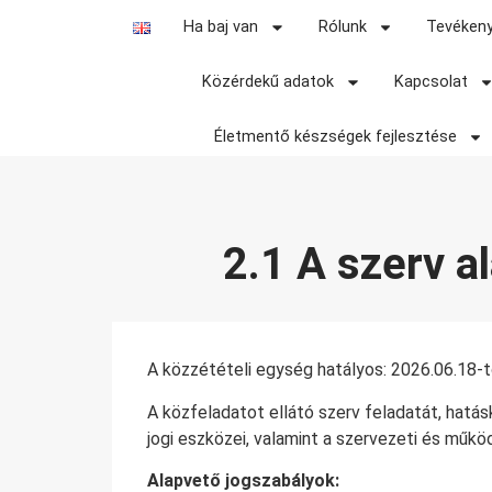
ORSZÁGOS
Ha baj van
Rólunk
Tevéken
MENTŐSZOLGÁL
Közérdekű adatok
Kapcsolat
HIVATÁS AZ ÉLETÉRT!
Életmentő készségek fejlesztése
2.1 A szerv a
A közzétételi egység hatályos: 2026.06.18-tő
A közfeladatot ellátó szerv feladatát, hatá
jogi eszközei, valamint a szervezeti és műk
Alapvető jogszabályok: