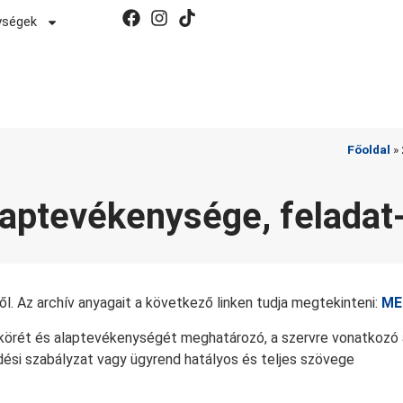
Hívószámunk:
ységek
AT
112
Főoldal
»
laptevékenysége, feladat
l. Az archív anyagait a következő linken tudja megtekinteni:
ME
skörét és alaptevékenységét meghatározó, a szervre vonatkozó a
ödési szabályzat vagy ügyrend hatályos és teljes szövege