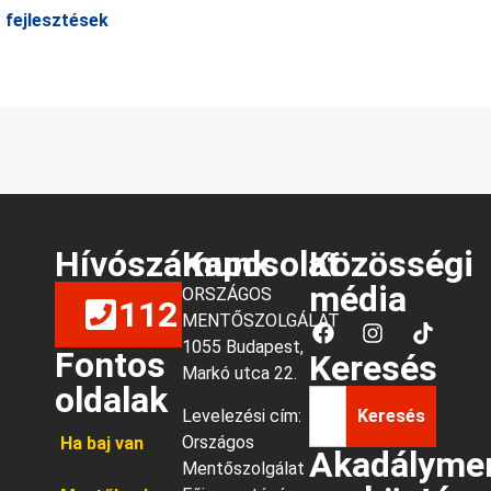
t fejlesztések
Hívószámunk
Kapcsolat
Közösségi
média
ORSZÁGOS
112
MENTŐSZOLGÁLAT
1055 Budapest,
Fontos
Keresés
Markó utca 22.
oldalak
Levelezési cím:
Keresés
Országos
Ha baj van
Akadályme
Mentőszolgálat