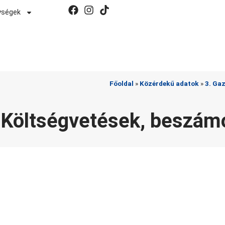
Hívószámunk:
ységek
AT
112
Főoldal
»
Közérdekű adatok
»
3. Ga
 Költségvetések, beszám