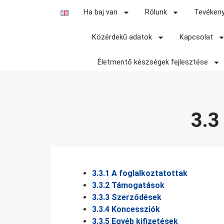
ORSZÁGOS
Ha baj van
Rólunk
Tevéken
MENTŐSZOLGÁL
Közérdekű adatok
Kapcsolat
HIVATÁS AZ ÉLETÉRT!
Életmentő készségek fejlesztése
3.3
3.3.1 A foglalkoztatottak
3.3.2 Támogatások
3.3.3 Szerződések
3.3.4 Koncessziók
3.3.5 Egyéb kifizetések