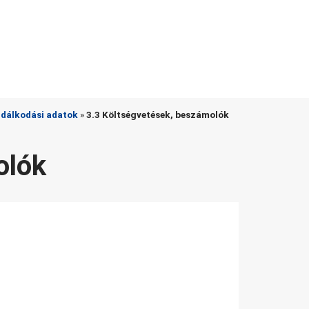
zdálkodási adatok
»
3.3 Költségvetések, beszámolók
olók