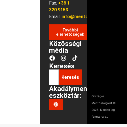
Fax:
+36 1
320 9153
Email:
info@mentok.hu
További
elérhetőségek
Közösségi
média
Keresés
Keresés
Akadálymentes
eszköztár:
Országos
Mentőszolgálat ©
2025. Minden jog
fenntartva..