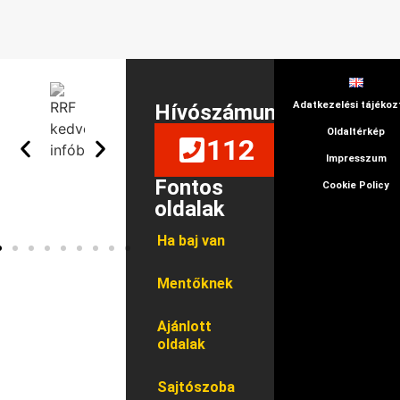
Adatkezelési tájékoz
Hívószámunk
Oldaltérkép
112
Impresszum
Fontos
Cookie Policy
oldalak
Ha baj van
Mentőknek
Ajánlott
oldalak
Sajtószoba