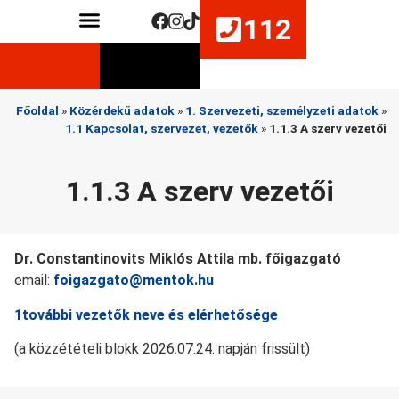
112
Közérdekű adatok
Életmentő készségek fejlesztése
Főoldal
»
Közérdekű adatok
»
1. Szervezeti, személyzeti adatok
»
1.1 Kapcsolat, szervezet, vezetők
»
1.1.3 A szerv vezetői
1.1.3 A szerv vezetői
Dr. Constantinovits Miklós Attila mb. főigazgató
email:
foigazgato@mentok.hu
1további vezetők neve és elérhetősége
(a közzétételi blokk 2026.07.24. napján frissült)