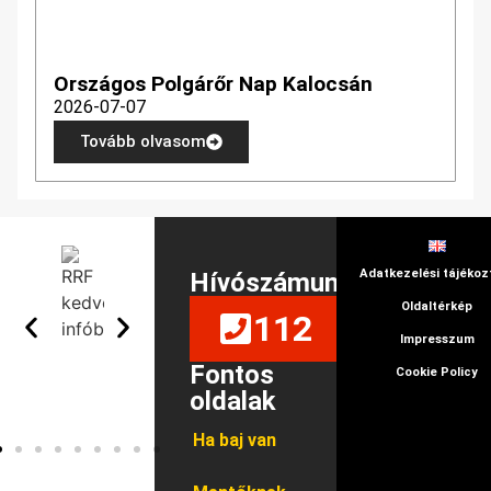
Országos Polgárőr Nap Kalocsán
2026-07-07
Tovább olvasom
Adatkezelési tájékoz
Hívószámunk
Oldaltérkép
112
Impresszum
Fontos
Cookie Policy
oldalak
Ha baj van