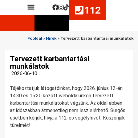
112
Közérdekű adatok
Életmentő készségek fejlesztése
Főoldal
»
Hírek
»
Tervezett karbantartási munkálatok
Tervezett karbantartási
munkálatok
2026-06-10
Tájékoztatjuk látogatóinkat, hogy 2026. június 12-én
14:30 és 15:30 között weboldalunkon tervezett
karbantartási munkálatokat végzünk. Az oldal ebben
az időszakban átmenetileg nem lesz elérhető. Sürgős
esetben kérjük, hívja a 112-es segélyhívót. Köszönjük
türelmét!