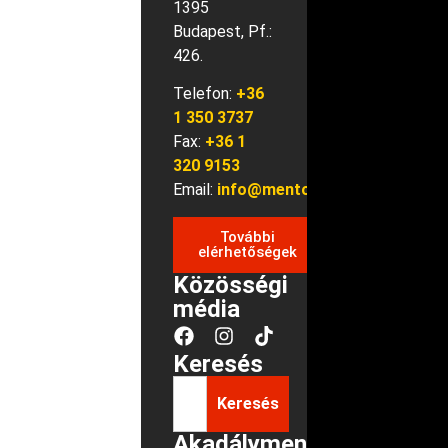
1395
Budapest, Pf.:
426.
Telefon:
+36
1 350 3737
Fax:
+36 1
320 9153
Email:
info@mentok.hu
További
elérhetőségek
Közösségi
média
Keresés
Keresés
Akadálymentes