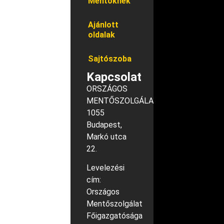
Mentőknek
Ajánlott
oldalak
Sajtószoba
Kapcsolat
ORSZÁGOS
MENTŐSZOLGÁLAT
1055
Budapest,
Markó utca
22.
Levelezési
cím:
Országos
Mentőszolgálat
Főigazgatósága