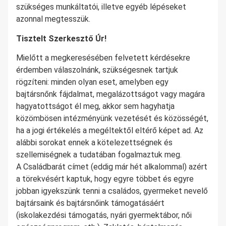
szükséges munkáltatói, illetve egyéb lépéseket
azonnal megtesszük.
Tisztelt Szerkesztő Úr!
Mielőtt a megkeresésében felvetett kérdésekre
érdemben válaszolnánk, szükségesnek tartjuk
rögzíteni: minden olyan eset, amelyben egy
bajtársnőnk fájdalmat, megalázottságot vagy magára
hagyatottságot él meg, akkor sem hagyhatja
közömbösen intézményünk vezetését és közösségét,
ha a jogi értékelés a megéltektől eltérő képet ad. Az
alábbi sorokat ennek a kötelezettségnek és
szellemiségnek a tudatában fogalmaztuk meg.
A Családbarát címet (eddig már hét alkalommal) azért
a törekvésért kaptuk, hogy egyre többet és egyre
jobban igyekszünk tenni a családos, gyermeket nevelő
bajtársaink és bajtársnőink támogatásáért
(iskolakezdési támogatás, nyári gyermektábor, női