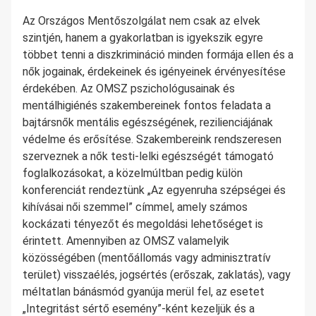
Az Országos Mentőszolgálat nem csak az elvek
szintjén, hanem a gyakorlatban is igyekszik egyre
többet tenni a diszkrimináció minden formája ellen és a
nők jogainak, érdekeinek és igényeinek érvényesítése
érdekében. Az OMSZ pszichológusainak és
mentálhigiénés szakembereinek fontos feladata a
bajtársnők mentális egészségének, rezilienciájának
védelme és erősítése. Szakembereink rendszeresen
szerveznek a nők testi-lelki egészségét támogató
foglalkozásokat, a közelmúltban pedig külön
konferenciát rendeztünk „Az egyenruha szépségei és
kihívásai női szemmel” címmel, amely számos
kockázati tényezőt és megoldási lehetőséget is
érintett. Amennyiben az OMSZ valamelyik
közösségében (mentőállomás vagy adminisztratív
terület) visszaélés, jogsértés (erőszak, zaklatás), vagy
méltatlan bánásmód gyanúja merül fel, az esetet
„Integritást sértő esemény”-ként kezeljük és a