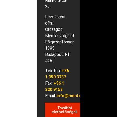
Markó utca
22.
Levelezési
cím:
Országos
Mentőszolgálat
Főigazgatósága
1395
Budapest, Pf.:
426.
Telefon:
+36
1 350 3737
Fax:
+36 1
320 9153
Email:
info@mentok.hu
További
elérhetőségek