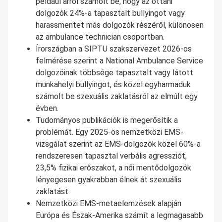
például arról számolt be, hogy az ottani
dolgozók 24%-a tapasztalt bullyingot vagy
harassmentet más dolgozók részéről, különösen
az ambulance technician csoportban.
Írországban a SIPTU szakszervezet 2026-os
felmérése szerint a National Ambulance Service
dolgozóinak többsége tapasztalt vagy látott
munkahelyi bullyingot, és közel egyharmaduk
számolt be szexuális zaklatásról az elmúlt egy
évben.
Tudományos publikációk is megerősítik a
problémát. Egy 2025-ös nemzetközi EMS-
vizsgálat szerint az EMS-dolgozók közel 60%-a
rendszeresen tapasztal verbális agressziót,
23,5% fizikai erőszakot, a női mentődolgozók
lényegesen gyakrabban élnek át szexuális
zaklatást.
Nemzetközi EMS-metaelemzések alapján
Európa és Észak-Amerika számít a legmagasabb