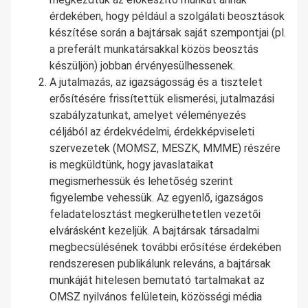
érdekében, hogy például a szolgálati beosztások
készítése során a bajtársak saját szempontjai (pl.
a preferált munkatársakkal közös beosztás
készüljön) jobban érvényesülhessenek.
A jutalmazás, az igazságosság és a tisztelet
erősítésére frissítettük elismerési, jutalmazási
szabályzatunkat, amelyet véleményezés
céljából az érdekvédelmi, érdekképviseleti
szervezetek (MOMSZ, MESZK, MMME) részére
is megküldtünk, hogy javaslataikat
megismerhessük és lehetőség szerint
figyelembe vehessük. Az egyenlő, igazságos
feladatelosztást megkerülhetetlen vezetői
elvárásként kezeljük. A bajtársak társadalmi
megbecsülésének további erősítése érdekében
rendszeresen publikálunk releváns, a bajtársak
munkáját hitelesen bemutató tartalmakat az
OMSZ nyilvános felületein, közösségi média