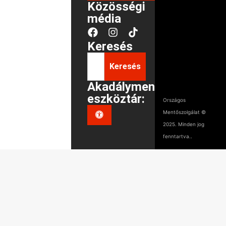
Közösségi
média
Keresés
Keresés
Akadálymentes
eszköztár:
Országos
Mentőszolgálat ©
2025. Minden jog
fenntartva..