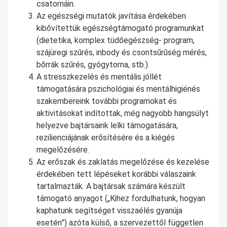
csatornáin.
Az egészségi mutatók javítása érdekében
kibővítettük egészségtámogató programunkat
(dietetika, komplex tüdőegészség- program,
szájüregi szűrés, inbody és csontsűrűség mérés,
bőrrák szűrés, gyógytorna, stb.).
A stresszkezelés és mentális jóllét
támogatására pszichológiai és mentálhigiénés
szakembereink további programokat és
aktivitásokat indítottak, még nagyobb hangsúlyt
helyezve bajtársaink lelki támogatására,
rezilienciájának erősítésére és a kiégés
megelőzésére.
Az erőszak és zaklatás megelőzése és kezelése
érdekében tett lépéseket korábbi válaszaink
tartalmazták. A bajtársak számára készült
támogató anyagot („Kihez fordulhatunk, hogyan
kaphatunk segítséget visszaélés gyanúja
esetén”) azóta külső, a szervezettől független