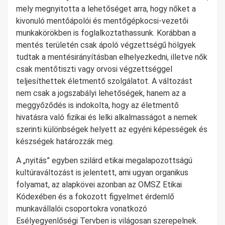
mely megnyitotta a lehetőséget arra, hogy nőket a
kivonuló mentőápolói és mentőgépkocsi-vezetői
munkakörökben is foglalkoztathassunk. Korábban a
mentés területén csak ápoló végzettségű hölgyek
tudtak a mentésirányításban elhelyezkedni, illetve nők
csak mentőtiszti vagy orvosi végzettséggel
teljesíthettek életmentő szolgálatot. A változást
nem csak a jogszabályi lehetőségek, hanem az a
meggyőződés is indokolta, hogy az életmentő
hivatásra való fizikai és lelki alkalmasságot a nemek
szerinti különbségek helyett az egyéni képességek és
készségek határozzák meg.
A „nyitás” egyben szilárd etikai megalapozottságú
kultúraváltozást is jelentett, ami ugyan organikus
folyamat, az alapkövei azonban az OMSZ Etikai
Kódexében és a fokozott figyelmet érdemlő
munkavállalói csoportokra vonatkozó
Esélyegyenlőségi Tervben is világosan szerepelnek.