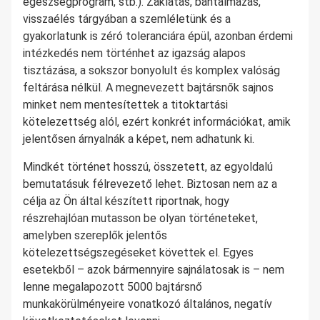
egészségprogram, stb.). Zaklatás, bántalmazás,
visszaélés tárgyában a szemléletünk és a
gyakorlatunk is zéró toleranciára épül, azonban érdemi
intézkedés nem történhet az igazság alapos
tisztázása, a sokszor bonyolult és komplex valóság
feltárása nélkül. A megnevezett bajtársnők sajnos
minket nem mentesítettek a titoktartási
kötelezettség alól, ezért konkrét információkat, amik
jelentősen árnyalnák a képet, nem adhatunk ki.
Mindkét történet hosszú, összetett, az egyoldalú
bemutatásuk félrevezető lehet. Biztosan nem az a
célja az Ön által készített riportnak, hogy
részrehajlóan mutasson be olyan történeteket,
amelyben szereplők jelentős
kötelezettségszegéseket követtek el. Egyes
esetekből – azok bármennyire sajnálatosak is – nem
lenne megalapozott 5000 bajtársnő
munkakörülményeire vonatkozó általános, negatív