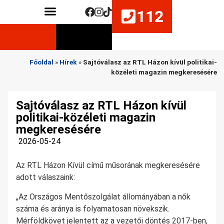
112
Közérdekű adatok
Életmentő készségek fejlesztése
Főoldal
»
Hírek
»
Sajtóválasz az RTL Házon kívül politikai-
közéleti magazin megkeresésére
Sajtóválasz az RTL Házon kívül
politikai-közéleti magazin
megkeresésére
2026-05-24
Az RTL Házon Kívül című műsorának megkeresésére
adott válaszaink:
„Az Országos Mentőszolgálat állományában a nők
száma és aránya is folyamatosan növekszik.
Mérföldkövet jelentett az a vezetői döntés 2017-ben,