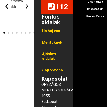
Oldaltérkép
112
Impresszum
Fontos
Cookie Policy
oldalak
Ha baj van
Mentőknek
Ajánlott
oldalak
Sajtószoba
Kapcsolat
ORSZÁGOS
MENTŐSZOLGÁLAT
1055
Budapest,