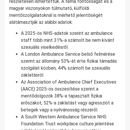
részletesen ismertettük. A téma fontosságát és a
magyar viszonyokon túlmutató, külföldi
mentőszolgálatoknál is mérhető jelentőségét
alátámasztják az alábbi adatok:
A 2025-ös NHS-adatok szerint az ambulance
staff több mint 31%-a számolt be nem kívánt
szexuális viselkedésről.
A London Ambulance Service belső felmérése
szerint az állomány 53%-át érte fizikai támadás
szolgálat közben, 44% számolt be szexuális
zaklatásról.
Az Association of Ambulance Chief Executives
(AACE) 2025-ös összesítése szerint a
mentődolgozók 38%-a tapasztalt fizikai
erőszakot, 52%-a zaklatást vagy agressziót a
betegek vagy a nyilvánosság részéről.
A South Western Ambulance Service NHS
Foundation Trust workplace culture jelentése