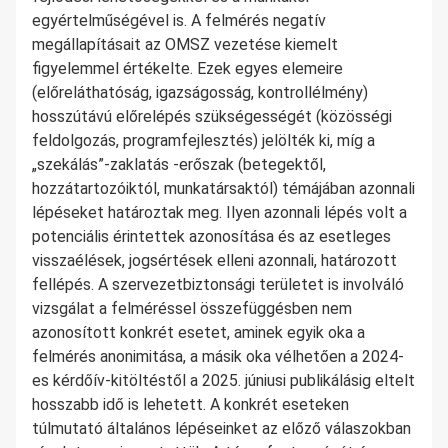
egyértelműségével is. A felmérés negatív
megállapításait az OMSZ vezetése kiemelt
figyelemmel értékelte. Ezek egyes elemeire
(előreláthatóság, igazságosság, kontrollélmény)
hosszútávú előrelépés szükségességét (közösségi
feldolgozás, programfejlesztés) jelölték ki, míg a
„szekálás”-zaklatás -erőszak (betegektől,
hozzátartozóiktól, munkatársaktól) témájában azonnali
lépéseket határoztak meg. Ilyen azonnali lépés volt a
potenciális érintettek azonosítása és az esetleges
visszaélések, jogsértések elleni azonnali, határozott
fellépés. A szervezetbiztonsági területet is involváló
vizsgálat a felméréssel összefüggésben nem
azonosított konkrét esetet, aminek egyik oka a
felmérés anonimitása, a másik oka vélhetően a 2024-
es kérdőív-kitöltéstől a 2025. júniusi publikálásig eltelt
hosszabb idő is lehetett. A konkrét eseteken
túlmutató általános lépéseinket az előző válaszokban