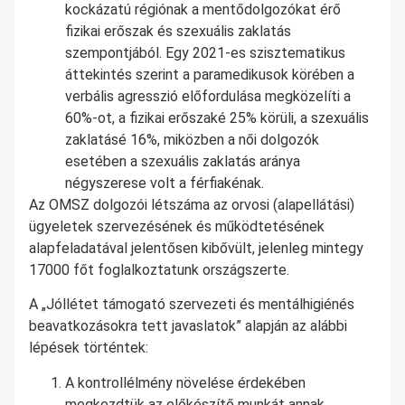
kockázatú régiónak a mentődolgozókat érő
fizikai erőszak és szexuális zaklatás
szempontjából. Egy 2021-es szisztematikus
áttekintés szerint a paramedikusok körében a
verbális agresszió előfordulása megközelíti a
60%-ot, a fizikai erőszaké 25% körüli, a szexuális
zaklatásé 16%, miközben a női dolgozók
esetében a szexuális zaklatás aránya
négyszerese volt a férfiakénak.
Az OMSZ dolgozói létszáma az orvosi (alapellátási)
ügyeletek szervezésének és működtetésének
alapfeladatával jelentősen kibővült, jelenleg mintegy
17000 főt foglalkoztatunk országszerte.
A „Jóllétet támogató szervezeti és mentálhigiénés
beavatkozásokra tett javaslatok” alapján az alábbi
lépések történtek:
A kontrollélmény növelése érdekében
megkezdtük az előkészítő munkát annak