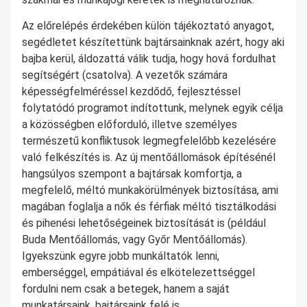
Az előrelépés érdekében külön tájékoztató anyagot,
segédletet készítettünk bajtársainknak azért, hogy aki
bajba kerül, áldozattá válik tudja, hogy hová fordulhat
segítségért (csatolva). A vezetők számára
képességfelméréssel kezdődő, fejlesztéssel
folytatódó programot indítottunk, melynek egyik célja
a közösségben előforduló, illetve személyes
természetű konfliktusok legmegfelelőbb kezelésére
való felkészítés is. Az új mentőállomások építésénél
hangsúlyos szempont a bajtársak komfortja, a
megfelelő, méltó munkakörülmények biztosítása, ami
magában foglalja a nők és férfiak méltó tisztálkodási
és pihenési lehetőségeinek biztosítását is (például
Buda Mentőállomás, vagy Győr Mentőállomás).
Igyekszünk egyre jobb munkáltatók lenni,
emberséggel, empátiával és elkötelezettséggel
fordulni nem csak a betegek, hanem a saját
munkatársaink, bajtársaink felé is.