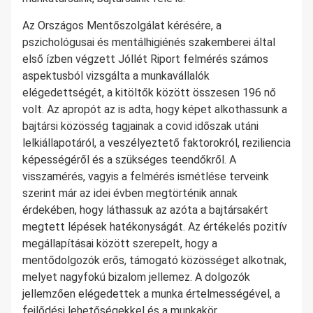
Az Országos Mentőszolgálat kérésére, a
pszichológusai és mentálhigiénés szakemberei által
első ízben végzett Jóllét Riport felmérés számos
aspektusból vizsgálta a munkavállalók
elégedettségét, a kitöltők között összesen 196 nő
volt. Az apropót az is adta, hogy képet alkothassunk a
bajtársi közösség tagjainak a covid időszak utáni
lelkiállapotáról, a veszélyeztető faktorokról, reziliencia
képességéről és a szükséges teendőkről. A
visszamérés, vagyis a felmérés ismétlése terveink
szerint már az idei évben megtörténik annak
érdekében, hogy láthassuk az azóta a bajtársakért
megtett lépések hatékonyságát. Az értékelés pozitív
megállapításai között szerepelt, hogy a
mentődolgozók erős, támogató közösséget alkotnak,
melyet nagyfokú bizalom jellemez. A dolgozók
jellemzően elégedettek a munka értelmességével, a
fejlődési lehetőségekkel és a munkakör