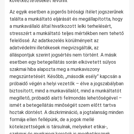
következtetéseket levonni.
Az egyik esetben a jogerős bírósági ítélet jogszerűnek
találta a munkáltató eljárását és megállapította, hogy
a munkavállaló által hivatkozott lelki terhelésért,
stresszért a munkáltató teljes mértékben nem tehető
felelőssé. Az adatkezelés körülményeit az
adatvédelmi illetékesek megvizsgálták, az
álláspontjuk szerint jogsértés nem történt. A másik
esetben egy betegellátás során elkövetett súlyos
szakmai hiba alapozta meg a munkaviszony
megszüntetését. Később, „második esély” kapcsán a
próbaidő végén a helyi vezetők – élve a jogszabályban
biztosított, mind a munkavállalót, mind a munkáltatót
megillető, próbaidő alatti felmondás lehetőségével –
ismét a betegellátás minőségét szem előtt tartva
hoztak döntést. A diszkrimináció, a jogtalanság minden
formája ellen fellépünk, de a jogok mellé
kötelezettségek is társulnak, melyeket etikai-,
szakmai és munkajogi keretek is meghatároznak.