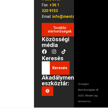
Fax:
+36 1
320 9153
Email:
info@mentok.hu
További
elérhetőségek
Közösségi
média
Keresés
Keresés
Akadálymentes
eszköztár:
Országos
Mentőszolgálat ©
2025. Minden jog
fenntartva..