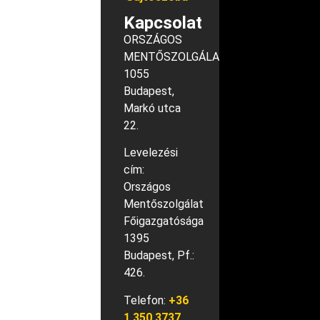
Kapcsolat
ORSZÁGOS
MENTŐSZOLGÁLAT
1055
Budapest,
Markó utca
22.
Levelezési
cím:
Országos
Mentőszolgálat
Főigazgatósága
1395
Budapest, Pf.:
426.
Telefon:
+36
1 350 3737