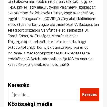
csatlakozva már több mint ezren vállalták, hogy az
1460 km-es, szív alakú útvonal valamelyik szakaszán
szeptember 24-26. között futva, vagy akár sétálva,
együtt támogassák a COVID járvány alatt különösen
áldozatos munkát végző életmentőket. A Budapesten
elstartolt országos Szívfutás első szakaszát Dr.
Csató Gábor, az Országos Mentőszolgálat
főigazgatója is teljesítette, aki elmondta, hogy
októbertől újabb, komplex egészség-programot
indítanak a mentődolgozók testi-lelki egészsége
érdekében. A Szívfutás applikációja iOS és Android
készülékekre is szabadon letölthető.
Keresés
Keresés
Közösségi média