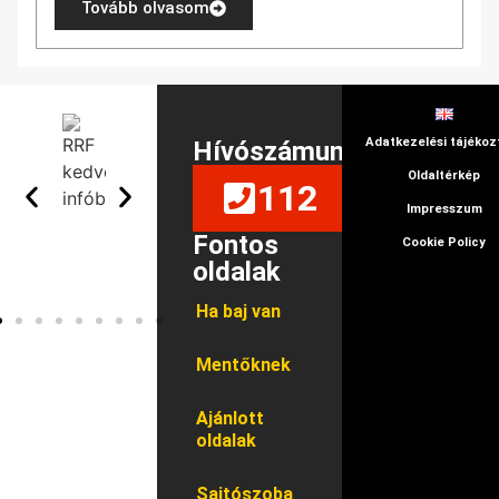
Tovább olvasom
Adatkezelési tájékoz
Hívószámunk
Oldaltérkép
112
Impresszum
Fontos
Cookie Policy
oldalak
Ha baj van
Mentőknek
Ajánlott
oldalak
Sajtószoba