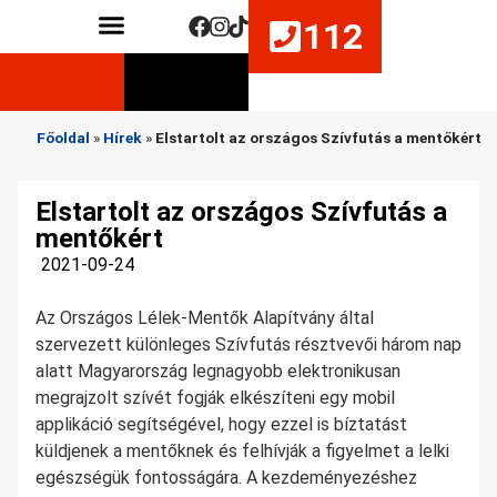
112
Közérdekű adatok
Életmentő készségek fejlesztése
Főoldal
»
Hírek
»
Elstartolt az országos Szívfutás a mentőkért
Elstartolt az országos Szívfutás a
mentőkért
2021-09-24
Az Országos Lélek-Mentők Alapítvány által
szervezett különleges Szívfutás résztvevői három nap
alatt Magyarország legnagyobb elektronikusan
megrajzolt szívét fogják elkészíteni egy mobil
applikáció segítségével, hogy ezzel is bíztatást
küldjenek a mentőknek és felhívják a figyelmet a lelki
egészségük fontosságára. A kezdeményezéshez